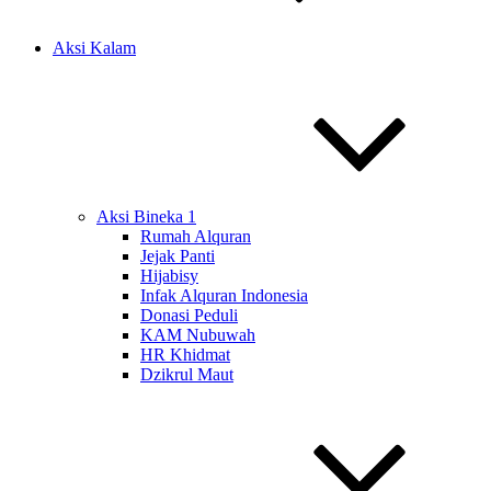
Aksi Kalam
Aksi Bineka 1
Rumah Alquran
Jejak Panti
Hijabisy
Infak Alquran Indonesia
Donasi Peduli
KAM Nubuwah
HR Khidmat
Dzikrul Maut