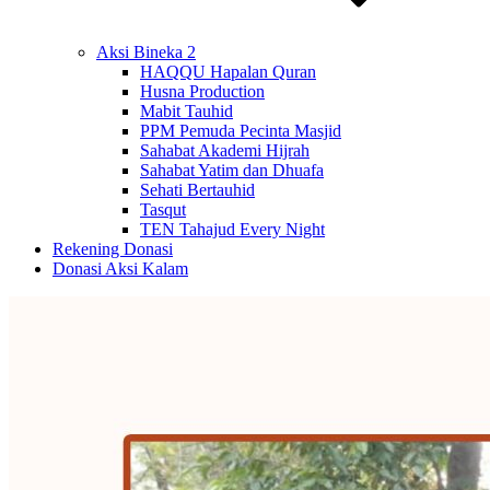
Aksi Bineka 2
HAQQU Hapalan Quran
Husna Production
Mabit Tauhid
PPM Pemuda Pecinta Masjid
Sahabat Akademi Hijrah
Sahabat Yatim dan Dhuafa
Sehati Bertauhid
Tasqut
TEN Tahajud Every Night
Rekening Donasi
Donasi Aksi Kalam