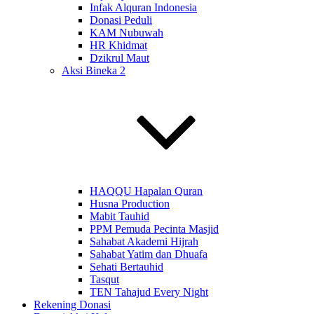
Infak Alquran Indonesia
Donasi Peduli
KAM Nubuwah
HR Khidmat
Dzikrul Maut
Aksi Bineka 2
HAQQU Hapalan Quran
Husna Production
Mabit Tauhid
PPM Pemuda Pecinta Masjid
Sahabat Akademi Hijrah
Sahabat Yatim dan Dhuafa
Sehati Bertauhid
Tasqut
TEN Tahajud Every Night
Rekening Donasi